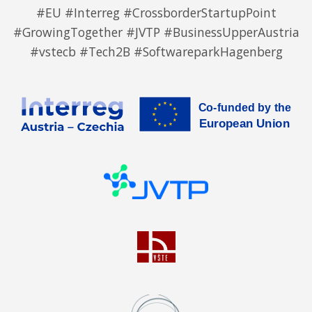
#EU #Interreg #CrossborderStartupPoint
#GrowingTogether #JVTP #BusinessUpperAustria
#vstecb #Tech2B #SoftwareparkHagenberg