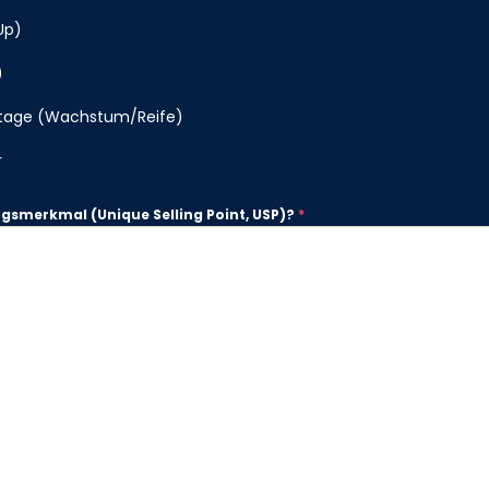
Up)
)
Stage (Wachstum/Reife)
r
ungsmerkmal (Unique Selling Point, USP)?
*
 Ihres Produkts oder Ihrer Dienstleistung, das es eindeutig von der Konku
t.