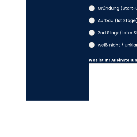
Gründung (Start-
Aufbau (1st Stage
2nd Stage/Later 
weiß nicht / unkla
Was ist Ihr Alleinstell
Dies ist das Hauptmerkmal
Einzigartigkeit unterstreich