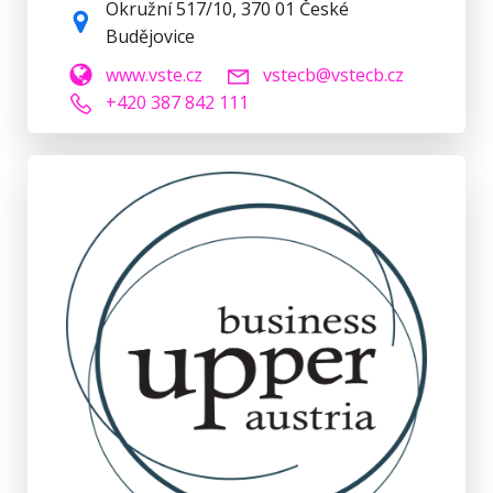
Okružní 517/10, 370 01 České
Budějovice
vstecb@vstecb.cz
www.vste.cz
+420 387 842 111