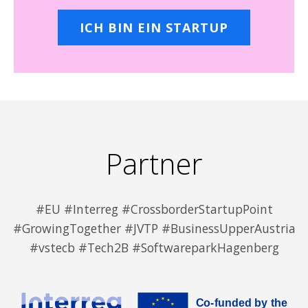
ICH BIN EIN STARTUP
Partner
#EU #Interreg #CrossborderStartupPoint
#GrowingTogether #JVTP #BusinessUpperAustria
#vstecb #Tech2B #SoftwareparkHagenberg