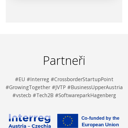
Partneři
#EU #Interreg #CrossborderStartupPoint
#GrowingTogether #JVTP #BusinessUpperAustria
#vstecb #Tech2B #SoftwareparkHagenberg